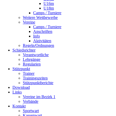
U16m
U18m
Camps / Turniere
Weitere Wettbewerbe
Vereine
Camps / Turniere
Anschriften
Info
Aktivitäten
Regeln/Ordnungen
Schiedsrichter
Verantwortliche
Lehrgänge
Regularien
Stützpunkt
Trainer
Trainingszeiten
Stützpunktberichte
Download
Links
Vereine im Bezirk 1
Verbände
Kontakt
Sportwart
Kassenwart