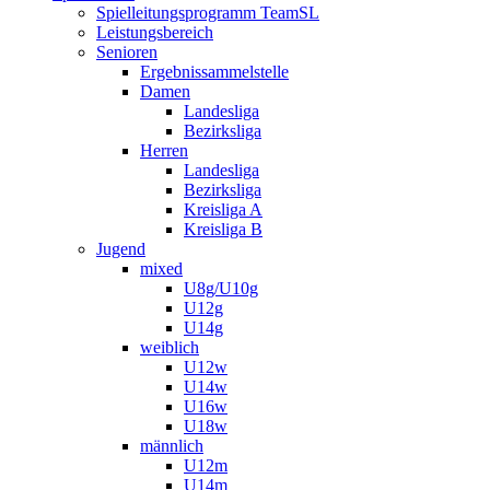
Spielleitungsprogramm TeamSL
Leistungsbereich
Senioren
Ergebnissammelstelle
Damen
Landesliga
Bezirksliga
Herren
Landesliga
Bezirksliga
Kreisliga A
Kreisliga B
Jugend
mixed
U8g/U10g
U12g
U14g
weiblich
U12w
U14w
U16w
U18w
männlich
U12m
U14m