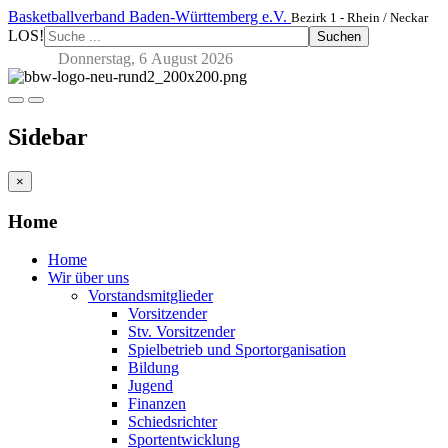
Basketballverband Baden-Württemberg e.V.
Bezirk 1 - Rhein / Neckar
LOS!
Suchen
Donnerstag, 6 August 2026
Sidebar
×
Home
Home
Wir über uns
Vorstandsmitglieder
Vorsitzender
Stv. Vorsitzender
Spielbetrieb und Sportorganisation
Bildung
Jugend
Finanzen
Schiedsrichter
Sportentwicklung