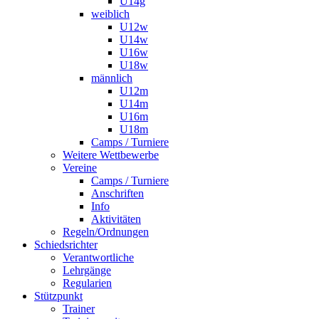
U14g
weiblich
U12w
U14w
U16w
U18w
männlich
U12m
U14m
U16m
U18m
Camps / Turniere
Weitere Wettbewerbe
Vereine
Camps / Turniere
Anschriften
Info
Aktivitäten
Regeln/Ordnungen
Schiedsrichter
Verantwortliche
Lehrgänge
Regularien
Stützpunkt
Trainer