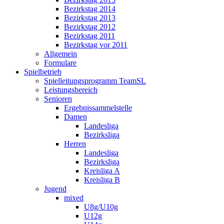
Bezirkstag 2014
Bezirkstag 2013
Bezirkstag 2012
Bezirkstag 2011
Bezirkstag vor 2011
Allgemein
Formulare
Spielbetrieb
Spielleitungsprogramm TeamSL
Leistungsbereich
Senioren
Ergebnissammelstelle
Damen
Landesliga
Bezirksliga
Herren
Landesliga
Bezirksliga
Kreisliga A
Kreisliga B
Jugend
mixed
U8g/U10g
U12g