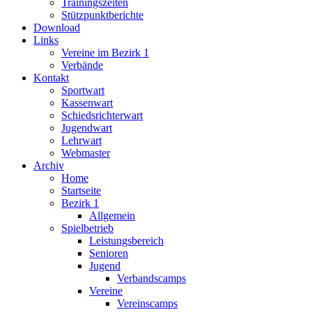
Trainingszeiten
Stützpunktberichte
Download
Links
Vereine im Bezirk 1
Verbände
Kontakt
Sportwart
Kassenwart
Schiedsrichterwart
Jugendwart
Lehrwart
Webmaster
Archiv
Home
Startseite
Bezirk 1
Allgemein
Spielbetrieb
Leistungsbereich
Senioren
Jugend
Verbandscamps
Vereine
Vereinscamps