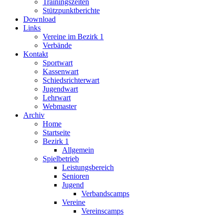
Trainingszeiten
Stützpunktberichte
Download
Links
Vereine im Bezirk 1
Verbände
Kontakt
Sportwart
Kassenwart
Schiedsrichterwart
Jugendwart
Lehrwart
Webmaster
Archiv
Home
Startseite
Bezirk 1
Allgemein
Spielbetrieb
Leistungsbereich
Senioren
Jugend
Verbandscamps
Vereine
Vereinscamps