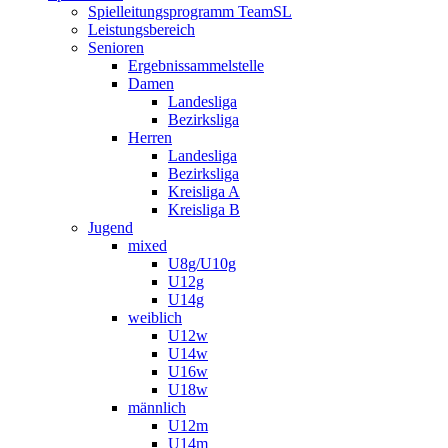
Spielleitungsprogramm TeamSL
Leistungsbereich
Senioren
Ergebnissammelstelle
Damen
Landesliga
Bezirksliga
Herren
Landesliga
Bezirksliga
Kreisliga A
Kreisliga B
Jugend
mixed
U8g/U10g
U12g
U14g
weiblich
U12w
U14w
U16w
U18w
männlich
U12m
U14m