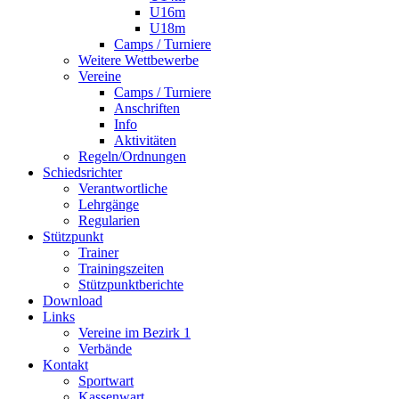
U16m
U18m
Camps / Turniere
Weitere Wettbewerbe
Vereine
Camps / Turniere
Anschriften
Info
Aktivitäten
Regeln/Ordnungen
Schiedsrichter
Verantwortliche
Lehrgänge
Regularien
Stützpunkt
Trainer
Trainingszeiten
Stützpunktberichte
Download
Links
Vereine im Bezirk 1
Verbände
Kontakt
Sportwart
Kassenwart