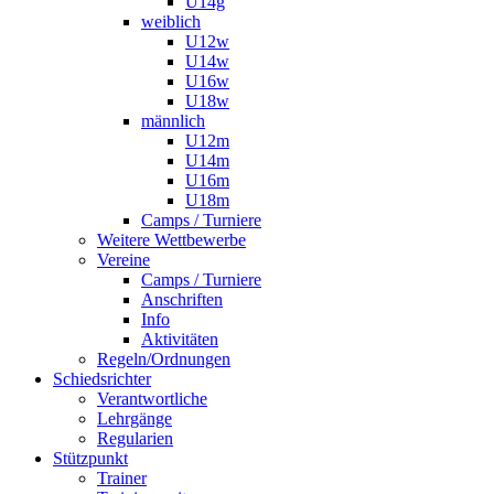
U14g
weiblich
U12w
U14w
U16w
U18w
männlich
U12m
U14m
U16m
U18m
Camps / Turniere
Weitere Wettbewerbe
Vereine
Camps / Turniere
Anschriften
Info
Aktivitäten
Regeln/Ordnungen
Schiedsrichter
Verantwortliche
Lehrgänge
Regularien
Stützpunkt
Trainer