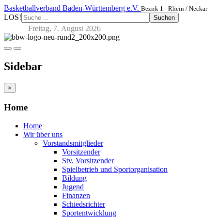
Basketballverband Baden-Württemberg e.V.
Bezirk 1 - Rhein / Neckar
LOS!
Suchen
Freitag, 7. August 2026
Sidebar
×
Home
Home
Wir über uns
Vorstandsmitglieder
Vorsitzender
Stv. Vorsitzender
Spielbetrieb und Sportorganisation
Bildung
Jugend
Finanzen
Schiedsrichter
Sportentwicklung