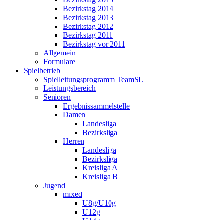
Bezirkstag 2014
Bezirkstag 2013
Bezirkstag 2012
Bezirkstag 2011
Bezirkstag vor 2011
Allgemein
Formulare
Spielbetrieb
Spielleitungsprogramm TeamSL
Leistungsbereich
Senioren
Ergebnissammelstelle
Damen
Landesliga
Bezirksliga
Herren
Landesliga
Bezirksliga
Kreisliga A
Kreisliga B
Jugend
mixed
U8g/U10g
U12g