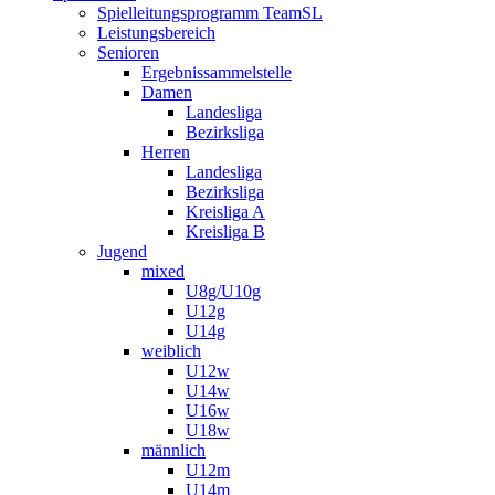
Spielleitungsprogramm TeamSL
Leistungsbereich
Senioren
Ergebnissammelstelle
Damen
Landesliga
Bezirksliga
Herren
Landesliga
Bezirksliga
Kreisliga A
Kreisliga B
Jugend
mixed
U8g/U10g
U12g
U14g
weiblich
U12w
U14w
U16w
U18w
männlich
U12m
U14m