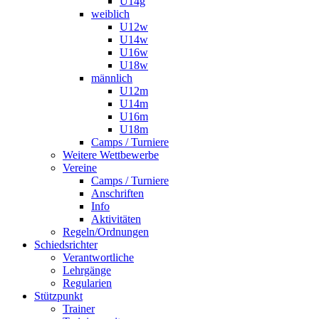
U14g
weiblich
U12w
U14w
U16w
U18w
männlich
U12m
U14m
U16m
U18m
Camps / Turniere
Weitere Wettbewerbe
Vereine
Camps / Turniere
Anschriften
Info
Aktivitäten
Regeln/Ordnungen
Schiedsrichter
Verantwortliche
Lehrgänge
Regularien
Stützpunkt
Trainer