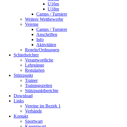
U16m
U18m
Camps / Turniere
Weitere Wettbewerbe
Vereine
Camps / Turniere
Anschriften
Info
Aktivitäten
Regeln/Ordnungen
Schiedsrichter
Verantwortliche
Lehrgänge
Regularien
Stützpunkt
Trainer
Trainingszeiten
Stützpunktberichte
Download
Links
Vereine im Bezirk 1
Verbände
Kontakt
Sportwart
Kassenwart