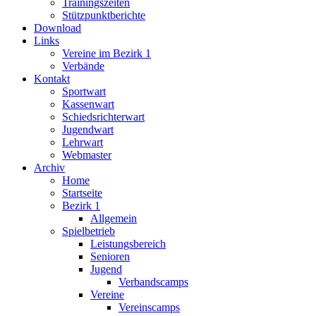
Trainingszeiten
Stützpunktberichte
Download
Links
Vereine im Bezirk 1
Verbände
Kontakt
Sportwart
Kassenwart
Schiedsrichterwart
Jugendwart
Lehrwart
Webmaster
Archiv
Home
Startseite
Bezirk 1
Allgemein
Spielbetrieb
Leistungsbereich
Senioren
Jugend
Verbandscamps
Vereine
Vereinscamps