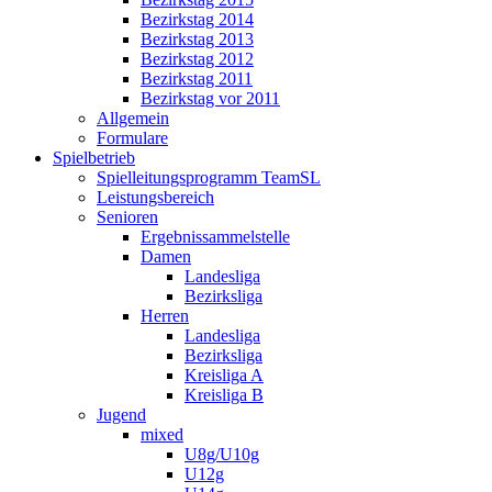
Bezirkstag 2014
Bezirkstag 2013
Bezirkstag 2012
Bezirkstag 2011
Bezirkstag vor 2011
Allgemein
Formulare
Spielbetrieb
Spielleitungsprogramm TeamSL
Leistungsbereich
Senioren
Ergebnissammelstelle
Damen
Landesliga
Bezirksliga
Herren
Landesliga
Bezirksliga
Kreisliga A
Kreisliga B
Jugend
mixed
U8g/U10g
U12g