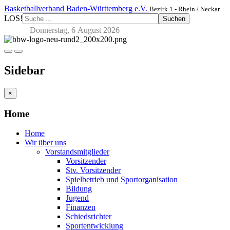
Basketballverband Baden-Württemberg e.V.
Bezirk 1 - Rhein / Neckar
LOS!
Suchen
Donnerstag, 6 August 2026
Sidebar
×
Home
Home
Wir über uns
Vorstandsmitglieder
Vorsitzender
Stv. Vorsitzender
Spielbetrieb und Sportorganisation
Bildung
Jugend
Finanzen
Schiedsrichter
Sportentwicklung