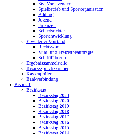
Stv. Vorsitzender
Spielbetrieb und Sportorganisation
Bildung
Jugend
Finanzen
Schiedsrichter
Sportentwicklung
Erweiterter Vorstand
Rechtswart
Mini- und Freizeitbeauftragte
Schriftführerin
Ergebnissammelstelle
Bezirksspruchkammer
Kassenprüfer
Bankverbindung
Bezirk 1
Bezirkstag
Bezirkstag 2023
Bezirkstag 2020
Bezirkstag 2019
Bezirkstag 2018
Bezirkstag 2017
Bezirkstag 2016
Bezirkstag 2015
Bezirkstag 2014