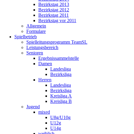
Bezirkstag 2013
Bezirkstag 2012
Bezirkstag 2011
Bezirkstag vor 2011
Allgemein
Formulare
Spielbetrieb
Spielleitungsprogramm TeamSL
Leistungsbereich
Senioren
Ergebnissammelstelle
Damen
Landesliga
Bezirksliga
Herren
Landesliga
Bezirksliga
Kreisliga A
Kreisliga B
Jugend
mixed
U8g/U10g
U12g
U14g
weiblich