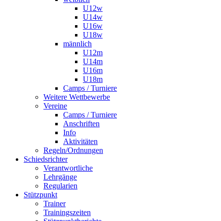
U12w
U14w
U16w
U18w
männlich
U12m
U14m
U16m
U18m
Camps / Turniere
Weitere Wettbewerbe
Vereine
Camps / Turniere
Anschriften
Info
Aktivitäten
Regeln/Ordnungen
Schiedsrichter
Verantwortliche
Lehrgänge
Regularien
Stützpunkt
Trainer
Trainingszeiten