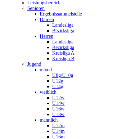
Leistungsbereich
Senioren
Ergebnissammelstelle
Damen
Landesliga
Bezirksliga
Herren
Landesliga
Bezirksliga
Kreisliga A
Kreisliga B
Jugend
mixed
U8g/U10g
U12g
U14g
weiblich
U12w
U14w
U16w
U18w
männlich
U12m
U14m
U16m