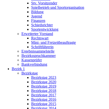
Stv. Vorsitzender
Spielbetrieb und Sportorganisation
Bildung
Jugend
Finanzen
Schiedsrichter
Sportentwicklung
Erweiterter Vorstand
Rechtswart
Mini- und Freizeitbeauftragte
Schriftführerin
Ergebnissammelstelle
Bezirksspruchkammer
Kassenprüfer
Bankverbindung
Bezirk 1
Bezirkstag
Bezirkstag 2023
Bezirkstag 2020
Bezirkstag 2019
Bezirkstag 2018
Bezirkstag 2017
Bezirkstag 2016
Bezirkstag 2015
Bezirkstag 2014