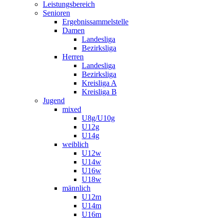
Leistungsbereich
Senioren
Ergebnissammelstelle
Damen
Landesliga
Bezirksliga
Herren
Landesliga
Bezirksliga
Kreisliga A
Kreisliga B
Jugend
mixed
U8g/U10g
U12g
U14g
weiblich
U12w
U14w
U16w
U18w
männlich
U12m
U14m
U16m