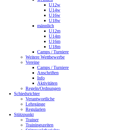
U12w
U14w
U16w
U18w
männlich
U12m
U14m
U16m
U18m
Camps / Turniere
Weitere Wettbewerbe
Vereine
Camps / Turniere
Anschriften
Info
Aktivitäten
Regeln/Ordnungen
Schiedsrichter
Verantwortliche
Lehrgänge
Regularien
Stützpunkt
Trainer
Trainingszeiten