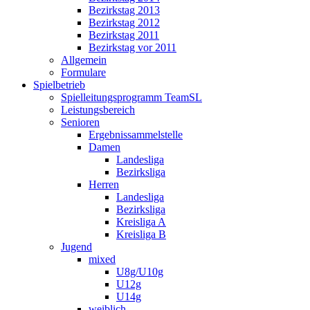
Bezirkstag 2013
Bezirkstag 2012
Bezirkstag 2011
Bezirkstag vor 2011
Allgemein
Formulare
Spielbetrieb
Spielleitungsprogramm TeamSL
Leistungsbereich
Senioren
Ergebnissammelstelle
Damen
Landesliga
Bezirksliga
Herren
Landesliga
Bezirksliga
Kreisliga A
Kreisliga B
Jugend
mixed
U8g/U10g
U12g
U14g
weiblich