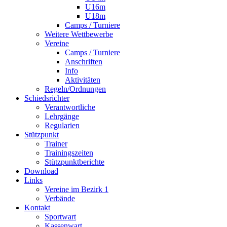
U16m
U18m
Camps / Turniere
Weitere Wettbewerbe
Vereine
Camps / Turniere
Anschriften
Info
Aktivitäten
Regeln/Ordnungen
Schiedsrichter
Verantwortliche
Lehrgänge
Regularien
Stützpunkt
Trainer
Trainingszeiten
Stützpunktberichte
Download
Links
Vereine im Bezirk 1
Verbände
Kontakt
Sportwart
Kassenwart