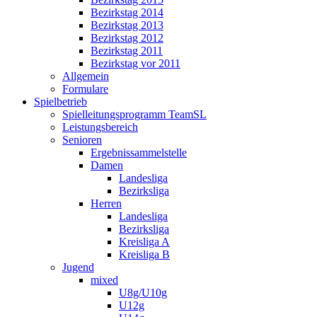
Bezirkstag 2014
Bezirkstag 2013
Bezirkstag 2012
Bezirkstag 2011
Bezirkstag vor 2011
Allgemein
Formulare
Spielbetrieb
Spielleitungsprogramm TeamSL
Leistungsbereich
Senioren
Ergebnissammelstelle
Damen
Landesliga
Bezirksliga
Herren
Landesliga
Bezirksliga
Kreisliga A
Kreisliga B
Jugend
mixed
U8g/U10g
U12g