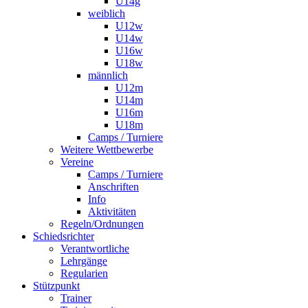
U14g
weiblich
U12w
U14w
U16w
U18w
männlich
U12m
U14m
U16m
U18m
Camps / Turniere
Weitere Wettbewerbe
Vereine
Camps / Turniere
Anschriften
Info
Aktivitäten
Regeln/Ordnungen
Schiedsrichter
Verantwortliche
Lehrgänge
Regularien
Stützpunkt
Trainer