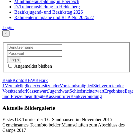
Minitrainerausbildung in Eberbach
D-Trainerausbildung in Heidelberg
Bezirksjugend- und Bezirkstag 2026
Rahmenterminpläne und RTP-Nr. 2026/27
Login
×
Login
Angemeldet bleiben
Bank
Konto
BBW
Bezirk
1
Verein
Mitglieder
Vorsitzender
Vorstandsmitglied
Stellvertretender
Vorsitzender
Kassenwart
Jugendwart
Schiedsrichterwart
Ergebnisse
Erge
und Freizeitbeauftragte
Kassenprüfer
Bankverbindung
Aktuelle Bildergalerie
Erstes U8-Turnier der TG Sandhausen im November 2015
Gemeinsames Teamfoto beider Mannschaften zum Abschluss des
Camps 2017