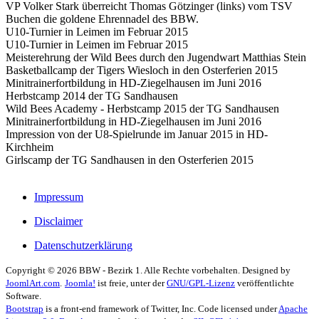
VP Volker Stark überreicht Thomas Götzinger (links) vom TSV
Buchen die goldene Ehrennadel des BBW.
U10-Turnier in Leimen im Februar 2015
U10-Turnier in Leimen im Februar 2015
Meisterehrung der Wild Bees durch den Jugendwart Matthias Stein
Basketballcamp der Tigers Wiesloch in den Osterferien 2015
Minitrainerfortbildung in HD-Ziegelhausen im Juni 2016
Herbstcamp 2014 der TG Sandhausen
Wild Bees Academy - Herbstcamp 2015 der TG Sandhausen
Minitrainerfortbildung in HD-Ziegelhausen im Juni 2016
Impression von der U8-Spielrunde im Januar 2015 in HD-
Kirchheim
Girlscamp der TG Sandhausen in den Osterferien 2015
Impressum
Disclaimer
Datenschutzerklärung
Copyright © 2026 BBW - Bezirk 1. Alle Rechte vorbehalten. Designed by
JoomlArt.com
.
Joomla!
ist freie, unter der
GNU/GPL-Lizenz
veröffentlichte
Software.
Bootstrap
is a front-end framework of Twitter, Inc. Code licensed under
Apache