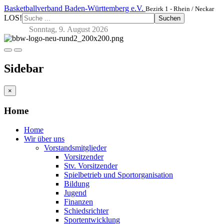
Basketballverband Baden-Württemberg e.V.
Bezirk 1 - Rhein / Neckar
LOS!
Suchen
Sonntag, 9. August 2026
Sidebar
×
Home
Home
Wir über uns
Vorstandsmitglieder
Vorsitzender
Stv. Vorsitzender
Spielbetrieb und Sportorganisation
Bildung
Jugend
Finanzen
Schiedsrichter
Sportentwicklung