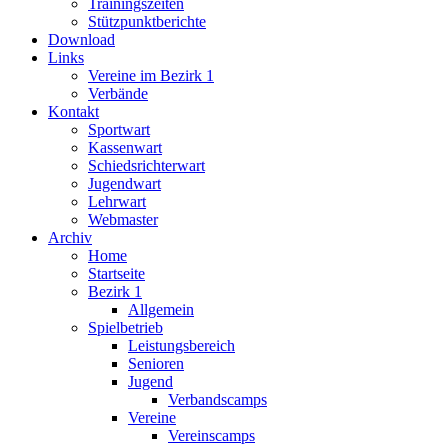
Trainingszeiten
Stützpunktberichte
Download
Links
Vereine im Bezirk 1
Verbände
Kontakt
Sportwart
Kassenwart
Schiedsrichterwart
Jugendwart
Lehrwart
Webmaster
Archiv
Home
Startseite
Bezirk 1
Allgemein
Spielbetrieb
Leistungsbereich
Senioren
Jugend
Verbandscamps
Vereine
Vereinscamps