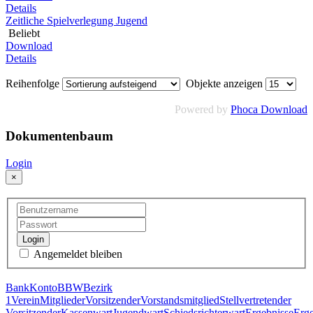
Details
Zeitliche Spielverlegung Jugend
Beliebt
Download
Details
Reihenfolge
Objekte anzeigen
Powered by
Phoca Download
Dokumentenbaum
Login
×
Login
Angemeldet bleiben
Bank
Konto
BBW
Bezirk
1
Verein
Mitglieder
Vorsitzender
Vorstandsmitglied
Stellvertretender
Vorsitzender
Kassenwart
Jugendwart
Schiedsrichterwart
Ergebnisse
Erge