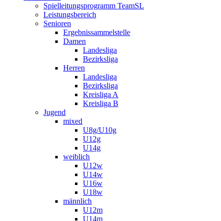
Spielleitungsprogramm TeamSL
Leistungsbereich
Senioren
Ergebnissammelstelle
Damen
Landesliga
Bezirksliga
Herren
Landesliga
Bezirksliga
Kreisliga A
Kreisliga B
Jugend
mixed
U8g/U10g
U12g
U14g
weiblich
U12w
U14w
U16w
U18w
männlich
U12m
U14m