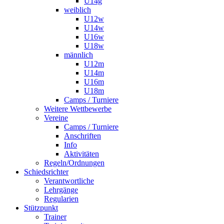
U14g
weiblich
U12w
U14w
U16w
U18w
männlich
U12m
U14m
U16m
U18m
Camps / Turniere
Weitere Wettbewerbe
Vereine
Camps / Turniere
Anschriften
Info
Aktivitäten
Regeln/Ordnungen
Schiedsrichter
Verantwortliche
Lehrgänge
Regularien
Stützpunkt
Trainer