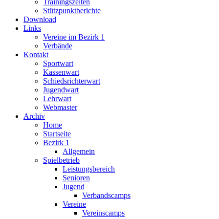
Trainingszeiten
Stützpunktberichte
Download
Links
Vereine im Bezirk 1
Verbände
Kontakt
Sportwart
Kassenwart
Schiedsrichterwart
Jugendwart
Lehrwart
Webmaster
Archiv
Home
Startseite
Bezirk 1
Allgemein
Spielbetrieb
Leistungsbereich
Senioren
Jugend
Verbandscamps
Vereine
Vereinscamps