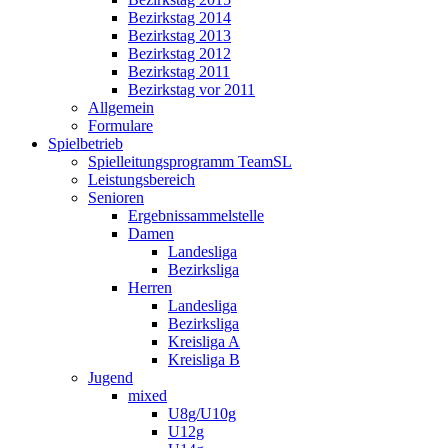
Bezirkstag 2014
Bezirkstag 2013
Bezirkstag 2012
Bezirkstag 2011
Bezirkstag vor 2011
Allgemein
Formulare
Spielbetrieb
Spielleitungsprogramm TeamSL
Leistungsbereich
Senioren
Ergebnissammelstelle
Damen
Landesliga
Bezirksliga
Herren
Landesliga
Bezirksliga
Kreisliga A
Kreisliga B
Jugend
mixed
U8g/U10g
U12g