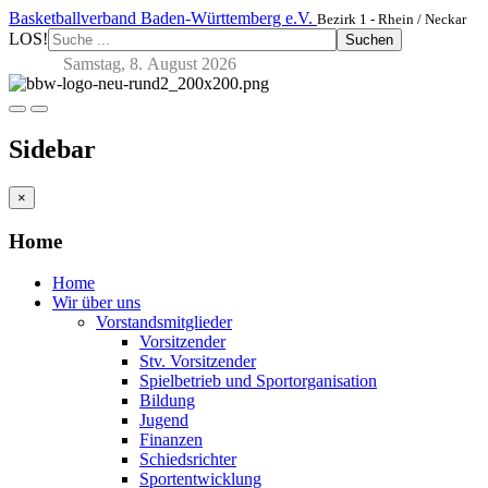
Basketballverband Baden-Württemberg e.V.
Bezirk 1 - Rhein / Neckar
LOS!
Suchen
Samstag, 8. August 2026
Sidebar
×
Home
Home
Wir über uns
Vorstandsmitglieder
Vorsitzender
Stv. Vorsitzender
Spielbetrieb und Sportorganisation
Bildung
Jugend
Finanzen
Schiedsrichter
Sportentwicklung