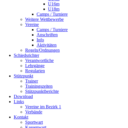
U16m
U18m
Camps / Turniere
Weitere Wettbewerbe
Vereine
Camps / Turniere
Anschriften
Info
Aktivitäten
Regeln/Ordnungen
Schiedsrichter
Verantwortliche
Lehrgänge
Regularien
Stützpunkt
Trainer
Trainingszeiten
Stützpunktberichte
Download
Links
Vereine im Bezirk 1
Verbände
Kontakt
Sportwart
Kassenwart